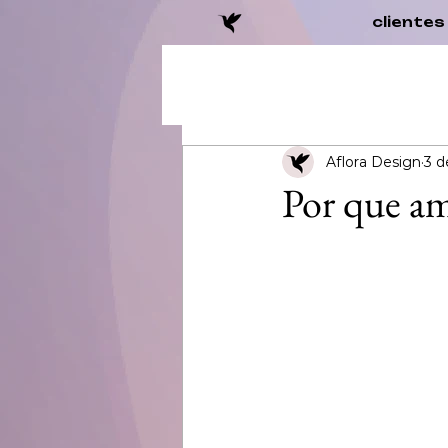
clientes
Aflora Design
3 d
Por que am