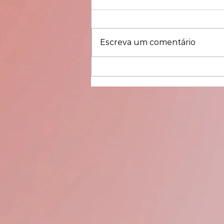
Escreva um comentário
Como assim "design intimista"?