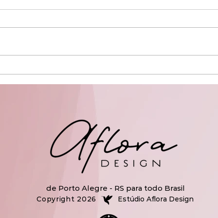
A divulgação do meu trabalho
Qual 
melhora tendo uma id visual?
fazer
de Porto Alegre - RS para todo Brasil
Copyright 2026
Estúdio Aflora Design