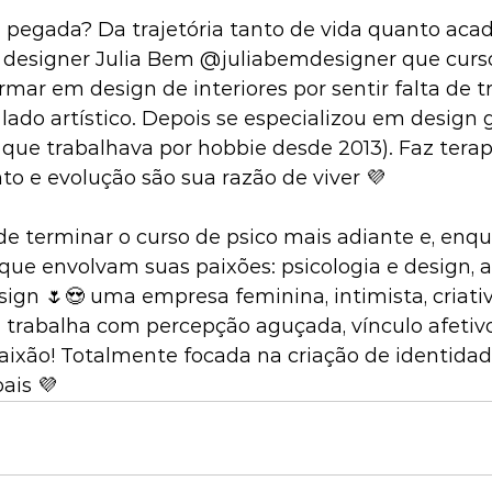
pegada? Da trajetória tanto de vida quanto aca
designer Julia Bem @juliabemdesigner que cursou
rmar em design de interiores por sentir falta de 
lado artístico. Depois se especializou em design g
que trabalhava por hobbie desde 2013). Faz terap
o e evolução são sua razão de viver 💜
e terminar o curso de psico mais adiante e, enqua
s que envolvam suas paixões: psicologia e design, 
esign 🌷😍 uma empresa feminina, intimista, criati
 trabalha com percepção aguçada, vínculo afetiv
aixão! Totalmente focada na criação de identidade
ais 💜