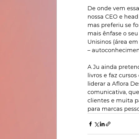
De onde vem essa 
nossa CEO e head 
mas preferiu se fo
mais ênfase o seu 
Unisinos (área em 
– autoconheciment
A Ju ainda pretend
livros e faz curso
liderar a Aflora D
comunicativa, que
clientes e muita p
para marcas pesso