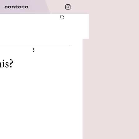
contato
is?