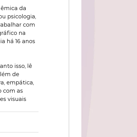
dêmica da 
 psicologia, 
trabalhar com 
ráfico na 
ia há 16 anos 
nto isso, lê 
além de 
va, empática, 
o com as 
s visuais 