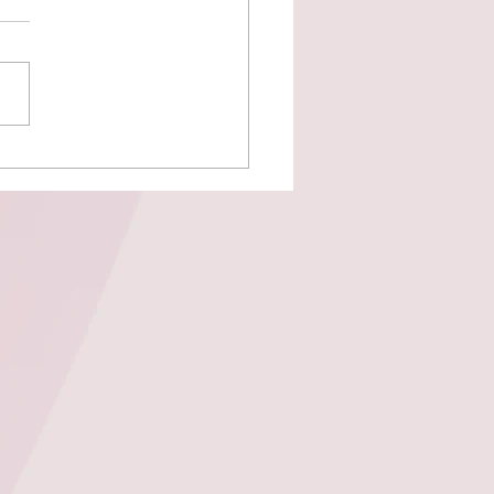
o melhor momento para
 minha id visual?